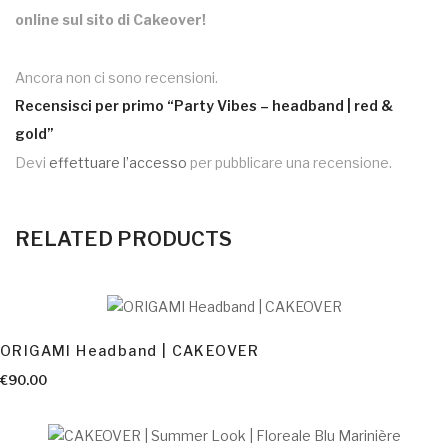
online sul sito di Cakeover!
Ancora non ci sono recensioni.
Recensisci per primo “Party Vibes – headband | red &
gold”
Devi
effettuare l’accesso
per pubblicare una recensione.
RELATED PRODUCTS
AGGIUNGI AL CARRELLO
ORIGAMI Headband | CAKEOVER
AGGIUNGI AL CARRELLO
€
90.00