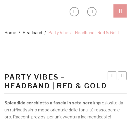
Shop
Home
/
Headband
/
Party Vibes – Headband | Red & Gold
Outlet
Headband
Blog
Ceremony
Inspiration
Special edition
PARTY VIBES –
Sostenibilità
Queens
–
HEADBAND | RED & GOLD
About
by
headb
CAKEOVE
–
My Account
Splendido cerchietto a fascia in seta nero
impreziosito da
|
bemyv
un raffinatissimo mood orientale dalle tonalità rosso, ocra e
Seta
oro. Racconti preziosi per un’avventura indimenticabile!
Oro