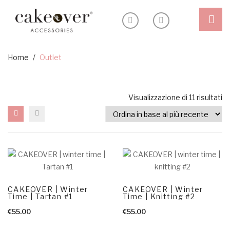
Shop
Home
/
Outlet
Outlet
Headband
Or
Visualizzazione di 11 risultati
Blog
Ceremony
in
Inspiration
Special edition
b
Sostenibilità
al
About
pi
re
My Account
CAKEOVER | Winter
CAKEOVER | Winter
Time | Tartan #1
Time | Knitting #2
€
55.00
€
55.00