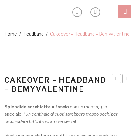
Shop
Home
/
Headband
/
Cakeover – Headband – Bemyvalentine
Headband
Ceremony
Special edition
CAKEOVER – HEADBAND
Outlet
Vibes
–
– BEMYVALENTINE
Blog
–
mod.
headband
Venez
Inspiration
Splendido cerchietto a fascia
con un messaggio
|
–
speciale:
“Un centinaio di cuori sarebbero troppo pochi per
Sostenibilità
red
latte
racchiudere tutto il mio amore per te
!”
&
menta
About
Ideale per completare un outfit da occasione speciale o