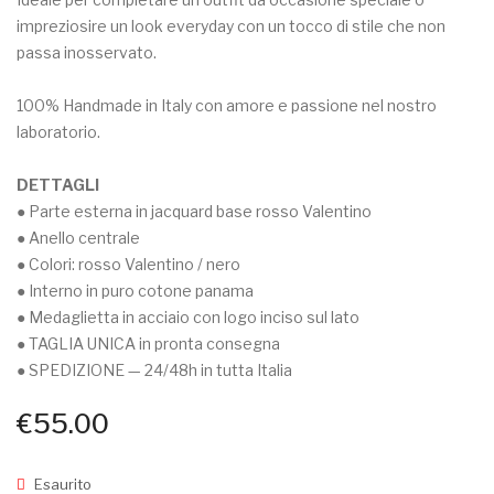
gold
CAKE
My Account
impreziosire un look everyday con un tocco di stile che non
passa inosservato.
100% Handmade in Italy con amore e passione nel nostro
laboratorio.
DETTAGLI
● Parte esterna in jacquard base rosso Valentino
● Anello centrale
● Colori: rosso Valentino / nero
● Interno in puro cotone panama
● Medaglietta in acciaio con logo inciso sul lato
● TAGLIA UNICA in pronta consegna
● SPEDIZIONE — 24/48h in tutta Italia
€
55.00
Esaurito