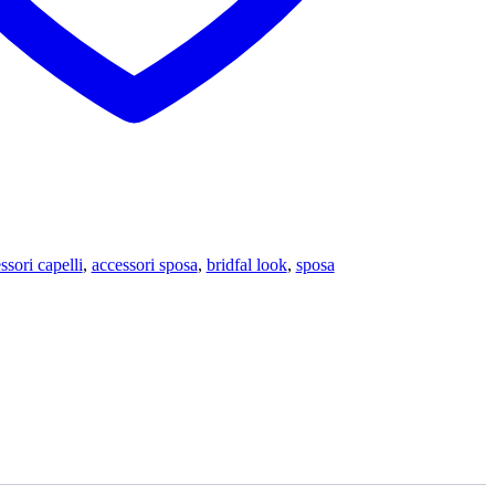
ssori capelli
,
accessori sposa
,
bridfal look
,
sposa