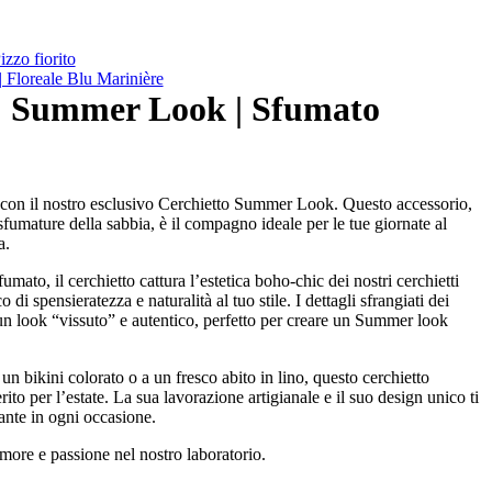
zo fiorito
loreale Blu Marinière
Summer Look | Sfumato
e con il nostro esclusivo Cerchietto Summer Look. Questo accessorio,
 sfumature della sabbia, è il compagno ideale per le tue giornate al
a.
mato, il cerchietto cattura l’estetica boho-chic dei nostri cerchietti
i spensieratezza e naturalità al tuo stile. I dettagli sfrangiati dei
 un look “vissuto” e autentico, perfetto per creare un Summer look
 un bikini colorato o a un fresco abito in lino, questo cerchietto
rito per l’estate. La sua lavorazione artigianale e il suo design unico ti
ante in ogni occasione.
re e passione nel nostro laboratorio.