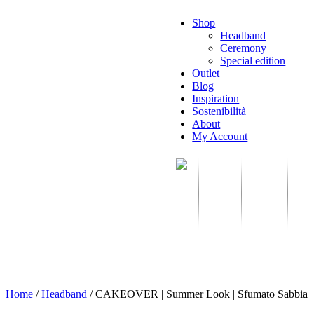
Shop
Headband
Ceremony
Special edition
Outlet
Blog
Inspiration
Sostenibilità
About
My Account
Shop
Outlet
Blo
Special Edition
Ceremony
Headband
Home
/
Headband
/
CAKEOVER | Summer Look | Sfumato Sabbia