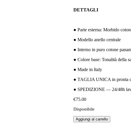
DETTAGLI
● Parte esterna: Morbido coton
● Modello anello centrale
● Interno in puro cotone pana
● Colore base: Tonalità della 
● Made in Italy
● TAGLIA UNICA in pronta 
● SPEDIZIONE — 24/48h lavo
€
75.00
Disponibile
CAKEOVER
Aggiungi al carrello
|
Summer