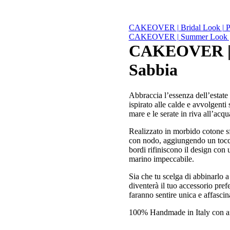
CAKEOVER | Bridal Look | Piz
CAKEOVER | Summer Look | F
CAKEOVER | 
Sabbia
Abbraccia l’essenza dell’estat
ispirato alle calde e avvolgenti
mare e le serate in riva all’acqu
Realizzato in morbido cotone sfu
con nodo, aggiungendo un tocco d
bordi rifiniscono il design con
marino impeccabile.
Sia che tu scelga di abbinarlo a
diventerà il tuo accessorio prefe
faranno sentire unica e affascin
100% Handmade in Italy con amo