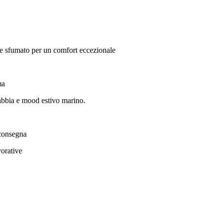
e sfumato per un comfort eccezionale
ma
sabbia e mood estivo marino.
consegna
rative