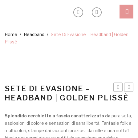
Shop
Home
/
Headband
/
Sete Di Evasione – Headband | Golden
Plissè
Outlet
Headband
Blog
Ceremony
Inspiration
Special edition
Sostenibilità
SETE DI EVASIONE –
About
–
–
HEADBAND | GOLDEN PLISSÈ
mod.
mod.
My Account
Venezia
Venez
Splendido cerchietto a fascia caratterizzato da
pura seta,
–
–
esplosioni di colore e sensazioni di sana libertà. Fantasie folk e
yellow
caram
multicolori, stampe dai racconti preziosi, da mille e una notte
!
Ideale per completare un outfit da occasione speciale o