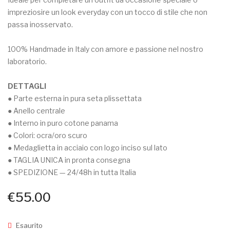
|
&
impreziosire un look everyday con un tocco di stile che non
CAKEOVE
silk
passa inosservato.
100% Handmade in Italy con amore e passione nel nostro
laboratorio.
DETTAGLI
● Parte esterna in pura seta plissettata
● Anello centrale
● Interno in puro cotone panama
● Colori: ocra/oro scuro
● Medaglietta in acciaio con logo inciso sul lato
● TAGLIA UNICA in pronta consegna
● SPEDIZIONE — 24/48h in tutta Italia
€
55.00
Esaurito