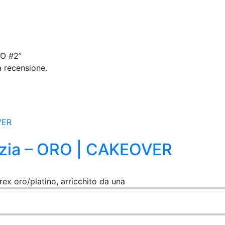
TO #2”
 recensione.
zia – ORO | CAKEOVER
urex oro/platino, arricchito da una