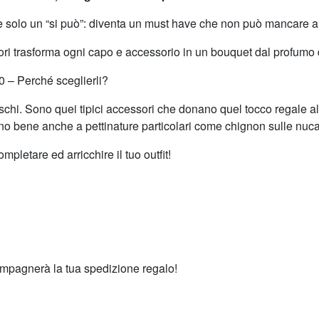
è solo un “si può”: diventa un must have che non può mancare a
 fiori trasforma ogni capo e accessorio in un bouquet dal profumo
0 – Perché sceglierli?
schi. Sono quei tipici accessori che donano quel tocco regale al
no bene anche a pettinature particolari come chignon sulle nuca
letare ed arricchire il tuo outfit!
compagnerà la tua spedizione regalo!