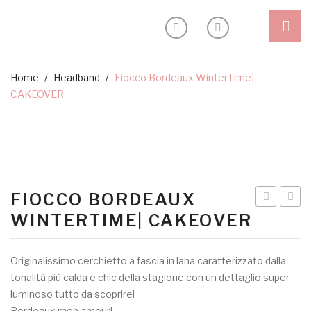
Shop
Home
/
Headband
/
Fiocco Bordeaux WinterTime|
CAKEOVER
Headband
Ceremony
Special edition
Outlet
FIOCCO BORDEAUX
Blog
|
–
WINTERTIME| CAKEOVER
fascia
Winte
Inspiration
per
CAKE
Originalissimo cerchietto a fascia in lana caratterizzato dalla
Sostenibilità
capelli
tonalità più calda e chic della stagione con un dettaglio super
by
luminoso tutto da scoprire!
About
Bordeaux mon amour!