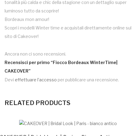
tonalità più calda e chic della stagione con un dettaglio super
luminoso tutto da scoprire!
Bordeaux mon amour!
Scopri i modelli Winter time e acquistali direttamente online sul
sito di Cakeover!
Ancora non ci sono recensioni.
Recensisci per primo “Fiocco Bordeaux WinterTime|
CAKEOVER”
Devi
effettuare l’accesso
per pubblicare una recensione.
RELATED PRODUCTS
AGGIUNGI AL CARRELLO