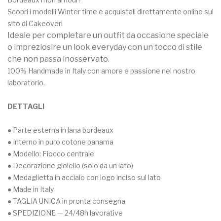
CAKEOVE
My Account
Scopri i modelli Winter time e acquistali direttamente online sul
#purple
sito di Cakeover!
Ideale per completare un outfit da occasione speciale
o impreziosire un look everyday con un tocco di stile
che non passa inosservato.
100% Handmade in Italy con amore e passione nel nostro
laboratorio.
DETTAGLI
● Parte esterna in lana bordeaux
● Interno in puro cotone panama
● Modello: Fiocco centrale
● Decorazione gioiello (solo da un lato)
● Medaglietta in acciaio con logo inciso sul lato
● Made in Italy
● TAGLIA UNICA in pronta consegna
● SPEDIZIONE — 24/48h lavorative