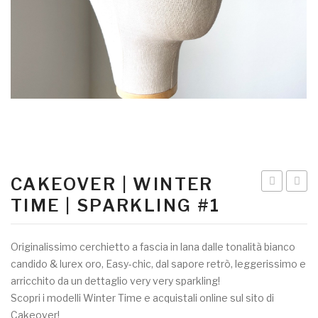
CAKEOVER | WINTER
di
|
TIME | SPARKLING #1
evasione
winter
–
time
Originalissimo cerchietto a fascia in lana dalle tonalità bianco
headband
|
candido & lurex oro, Easy-chic, dal sapore retrò, leggerissimo e
|
knitti
arricchito da un dettaglio very very sparkling!
Scopri i modelli Winter Time e acquistali online sul sito di
bianco/lilla
Cakeover!