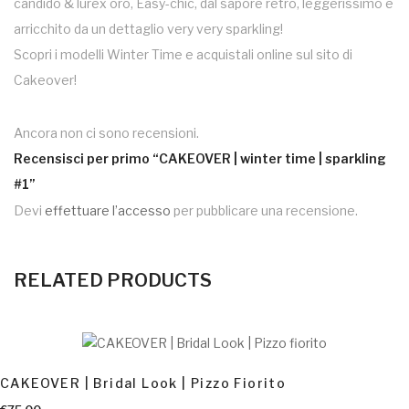
candido & lurex oro, Easy-chic, dal sapore retrò, leggerissimo e
arricchito da un dettaglio very very sparkling!
Scopri i modelli Winter Time e acquistali online sul sito di
Cakeover!
Ancora non ci sono recensioni.
Recensisci per primo “CAKEOVER | winter time | sparkling
#1”
Devi
effettuare l’accesso
per pubblicare una recensione.
RELATED PRODUCTS
AGGIUNGI AL CARRELLO
CAKEOVER | Bridal Look | Pizzo Fiorito