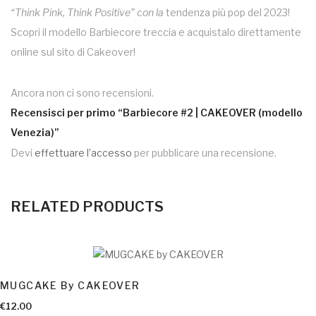
“Think Pink, Think Positive” con la
tendenza più pop del 2023!
Scopri il modello Barbiecore treccia e acquistalo direttamente
online sul sito di Cakeover!
Ancora non ci sono recensioni.
Recensisci per primo “Barbiecore #2 | CAKEOVER (modello
Venezia)”
Devi
effettuare l’accesso
per pubblicare una recensione.
RELATED PRODUCTS
AGGIUNGI AL CARRELLO
MUGCAKE By CAKEOVER
AGGIUNGI AL CARRELLO
€
12.00