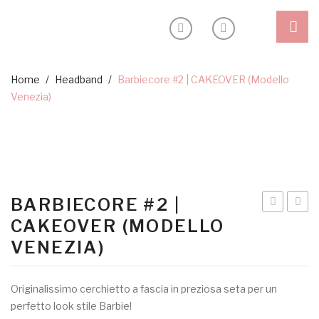
Shop
Home
/
Headband
/
Barbiecore #2 | CAKEOVER (modello
Venezia)
Outlet
Headband
Blog
Ceremony
Inspiration
Special edition
Sostenibilità
BARBIECORE #2 |
About
#1 |
di
CAKEOVER (MODELLO
CAKEOVE
evasi
VENEZIA)
My Account
SS23
|
Originalissimo cerchietto a fascia in preziosa seta per un
CAKE
perfetto look stile Barbie!