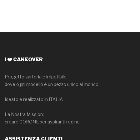
I ❤️ CAKEOVER
Progetto sartoriale irripetibile,
dove ogni modello è un pezzo unico al mondo
Ideato e realizzato in ITALIA
La Nostra Mission:
creare CORONE per aspiranti regine!
ASSISTENZA CLIENTI