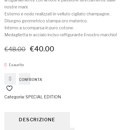
nostre mani.
Esterno e nodo realizzati in velluto cigliato champagne.
Disegno geometrico stampa oro materico.
Interno a scomparsa in puro cotone.
Medaglietta in acciaio inciso raffigurante il nostro marchio!
Il
Il
€
40.00
€
48.00
prezzo
prezzo
originale
attuale
Esaurito
era:
è:
€48.00.
€40.00.
CONFRONTA
Categoria:
SPECIAL EDITION
DESCRIZIONE