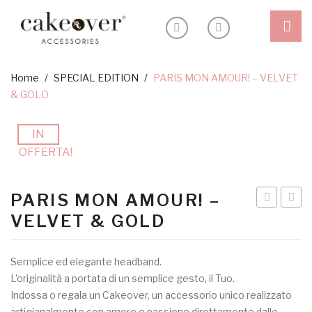
Shop
Home
/
SPECIAL EDITION
/
PARIS MON AMOUR! – VELVET
& GOLD
Outlet
Headband
Blog
Ceremony
IN
OFFERTA!
Inspiration
Special edition
Sostenibilità
PARIS MON AMOUR! –
About
–
MANI
VELVET & GOLD
Headband
#2
My Account
–
(Copia
Semplice ed elegante headband.
WINTER
L’originalità a portata di un semplice gesto, il Tuo.
PAISLEY
Indossa o regala un Cakeover, un accessorio unico realizzato
artigianalmente con amore e passione direttamente dalle