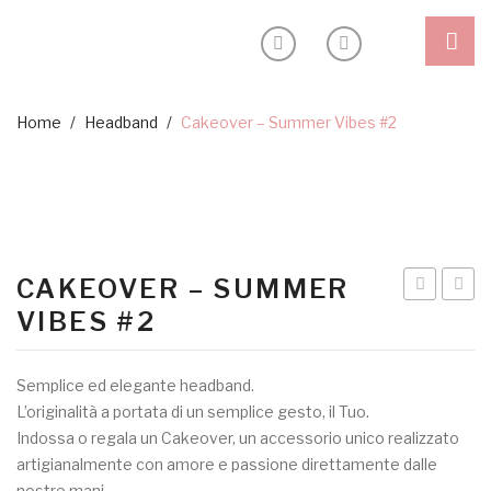
Shop
Home
/
Headband
/
Cakeover – Summer Vibes #2
Outlet
Headband
Blog
Ceremony
Inspiration
Special edition
CAKEOVER – SUMMER
Sostenibilità
–
–
VIBES #2
About
Summer
Linen
Vibes
&
My Account
Semplice ed elegante headband.
#1
Stripe
L’originalità a portata di un semplice gesto, il Tuo.
#2
Indossa o regala un Cakeover, un accessorio unico realizzato
artigianalmente con amore e passione direttamente dalle
nostre mani.