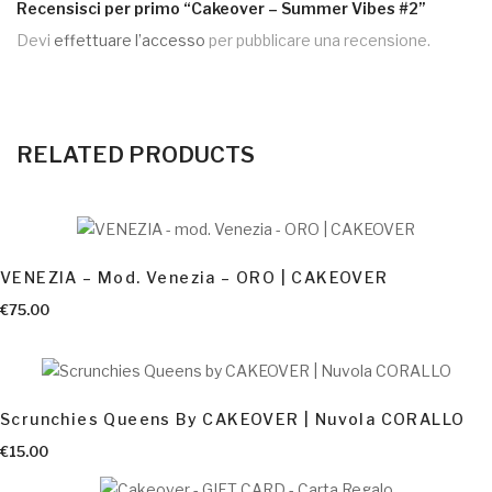
Recensisci per primo “Cakeover – Summer Vibes #2”
Devi
effettuare l’accesso
per pubblicare una recensione.
RELATED PRODUCTS
AGGIUNGI AL CARRELLO
VENEZIA – Mod. Venezia – ORO | CAKEOVER
€
75.00
Scrunchies Queens By CAKEOVER | Nuvola CORALLO
AGGIUNGI AL CARRELLO
€
15.00