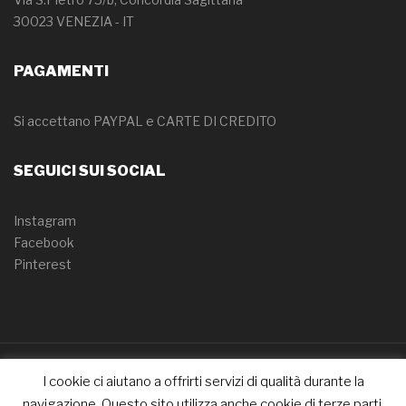
30023 VENEZIA - IT
PAGAMENTI
Si accettano PAYPAL e CARTE DI CREDITO
SEGUICI SUI SOCIAL
Instagram
Facebook
Pinterest
I cookie ci aiutano a offrirti servizi di qualità durante la
Copyright © 2022 CakeOver. All Right Reserved.
navigazione. Questo sito utilizza anche cookie di terze parti.