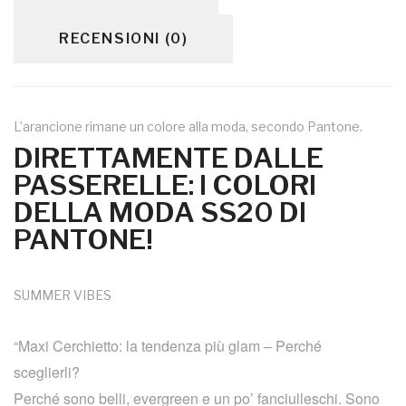
RECENSIONI (0)
L’arancione rimane un colore alla moda, secondo Pantone.
DIRETTAMENTE DALLE
PASSERELLE: I COLORI
DELLA MODA SS20 DI
PANTONE!
SUMMER VIBES
“Maxi Cerchietto: la tendenza più glam – Perché
sceglierli?
Perché sono belli, evergreen e un po’ fanciulleschi. Sono