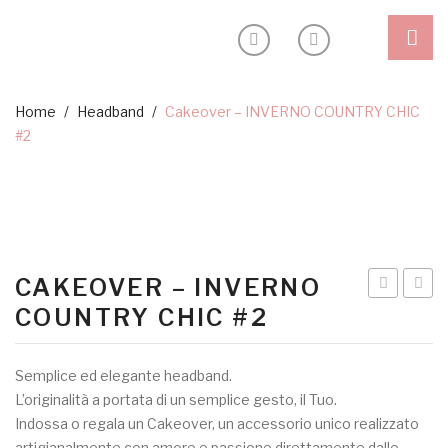
Shop
Home
/
Headband
/
Cakeover – INVERNO COUNTRY CHIC
#2
Headband
Ceremony
Special edition
Outlet
CAKEOVER – INVERNO
Blog
–
–
COUNTRY CHIC #2
Effetto
INVE
Inspiration
pelle
COUN
Semplice ed elegante headband.
Sostenibilità
lucida!
CHIC
L’originalità a portata di un semplice gesto, il Tuo.
#3
Indossa o regala un Cakeover, un accessorio unico realizzato
About
artigianalmente con amore e passione direttamente dalle