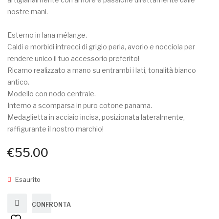
My Account
nostre mani.
Esterno in lana mélange.
Caldi e morbidi intrecci di grigio perla, avorio e nocciola per
rendere unico il tuo accessorio preferito!
Ricamo realizzato a mano su entrambi i lati, tonalità bianco
antico.
Modello con nodo centrale.
Interno a scomparsa in puro cotone panama.
Medaglietta in acciaio incisa, posizionata lateralmente,
raffigurante il nostro marchio!
€
55.00
Esaurito
CONFRONTA