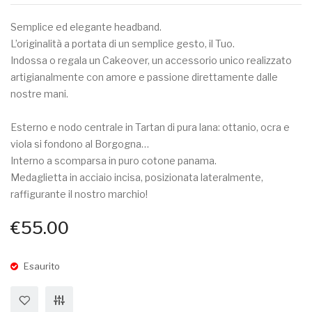
Burgundy
Burgu
#2
#3
Semplice ed elegante headband.
L’originalità a portata di un semplice gesto, il Tuo.
Indossa o regala un Cakeover, un accessorio unico realizzato
artigianalmente con amore e passione direttamente dalle
nostre mani.
Esterno e nodo centrale in Tartan di pura lana: ottanio, ocra e
viola si fondono al Borgogna…
Interno a scomparsa in puro cotone panama.
Medaglietta in acciaio incisa, posizionata lateralmente,
raffigurante il nostro marchio!
€
55.00
Esaurito