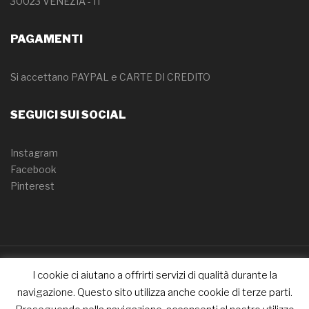
30023 VENEZIA - IT
PAGAMENTI
Si accettano PAYPAL e CARTE DI CREDITO
SEGUICI SUI SOCIAL
Instagram
Facebook
Pinterest
I cookie ci aiutano a offrirti servizi di qualità durante la
Copyright © 2022 CakeOver. All Right Reserved.
navigazione. Questo sito utilizza anche cookie di terze parti.
Termini e condizioni