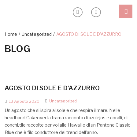
Shop
Home
/
Uncategorized
/
AGOSTO DI SOLE E D’AZZURRO
BLOG
Headband
Ceremony
Special edition
Outlet
AGOSTO DI SOLE E D’AZZURRO
Blog
Uncategorized
13 Agosto 2020
Inspiration
Un agosto che si ispira al sole e che respira il mare. Nelle
headband Cakeover la trama racconta di azulejos e coralli, di
Sostenibilità
conchiglie raccolte per voi alle Hawaii e di un Pantone Classic
About
Blue che è filo conduttore dei trend dell’anno.