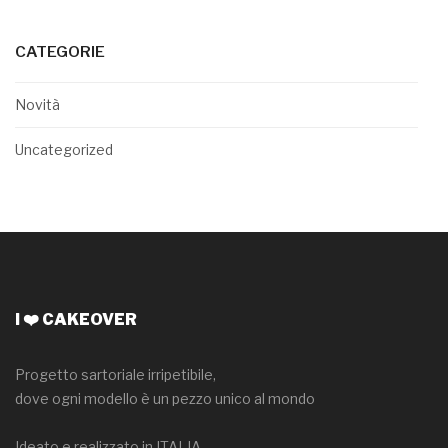
CATEGORIE
Novità
Uncategorized
I ❤️ CAKEOVER
Progetto sartoriale irripetibile,
dove ogni modello è un pezzo unico al mondo
Ideato e realizzato in ITALIA