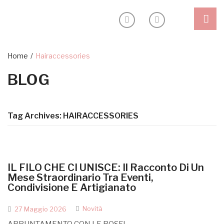
Shop
Home
/
Hairaccessories
BLOG
Outlet
Headband
Blog
Ceremony
Inspiration
Tag Archives:
HAIRACCESSORIES
Special edition
Sostenibilità
About
IL FILO CHE CI UNISCE: Il Racconto Di Un
My Account
Mese Straordinario Tra Eventi,
Condivisione E Artigianato
Novità
27 Maggio 2026