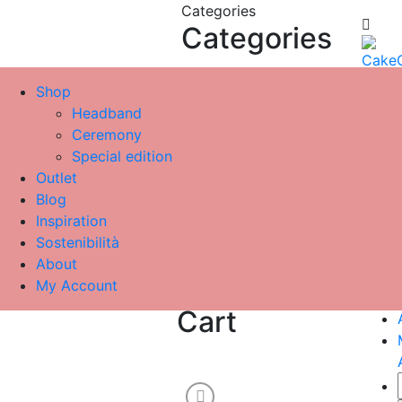
Categories
Categories
Headband
Menu
Shop
Ceremony
≡
╳
Headband
SPECIAL EDITION
Ceremony
Outlet
Special edition
Outlet
Search
Blog
Inspiration
Sostenibilità
About
search
My Account
Cart